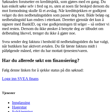
Søknaden forutsetter en kredittsjekk, som gjøres med en gang. Du
kan enkelt søke selv i fred og ro, uten at noen får beskjed dersom du
mot formodning skulle få et avslag. Når kredittsjekken er godkjent
velger du den nedbetalingstiden som passer deg best. Både beløp og
nedbetalingstid kan endres i etterkant. Deretter gjenstår det kun å
signere med BankID, og vise godkjenningen til selger – så ordner vi
med resten. Dersom du ikke ønsker å benytte deg av tilbudet om
delbetaling likevel, trenger du ikke å gjøre noe.
Svea sender deg faktura i henhold til nedbetalingstiden du har valgt,
når butikken har aktivert avtalen. Du får første faktura midt i
påfølgende måned, etter du har mottatt tjenesten/varen.
Har du allerede søkt om finansiering?
Følg denne linken for å sjekke status på din søknad:
Logg inn SVEA finans
Tjenester
Innglassing
Hagestue
Solskjerming