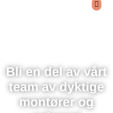
Bli en del av vårt
team av dyktige
montører og